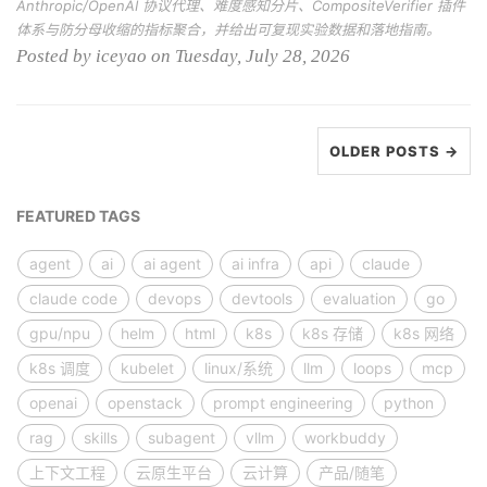
Anthropic/OpenAI 协议代理、难度感知分片、CompositeVerifier 插件
体系与防分母收缩的指标聚合，并给出可复现实验数据和落地指南。
Posted by iceyao on Tuesday, July 28, 2026
OLDER POSTS →
FEATURED TAGS
agent
ai
ai agent
ai infra
api
claude
claude code
devops
devtools
evaluation
go
gpu/npu
helm
html
k8s
k8s 存储
k8s 网络
k8s 调度
kubelet
linux/系统
llm
loops
mcp
openai
openstack
prompt engineering
python
rag
skills
subagent
vllm
workbuddy
上下文工程
云原生平台
云计算
产品/随笔