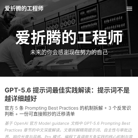
爱折腾的工程师
Tog
爱折腾的工程师
未来的你会感谢现在努力的自己
GPT-5.6 提示词最佳实践解读：提示词不是
越详细越好
官方 5 条 Prompting Best Practices 的机制拆解 + 3 个反常识
判断 + 一份可直接照抄的迁移清单
基于 OpenAI 官方 Model guidance 文档中 GPT-5.6 Prompting Best
Practices 章节的中文深度解读。文章拆解精简提示词、自主性与审批边
界、响应长度与风格、Pro 模式、编程工具调用五条实践的核心机制与官