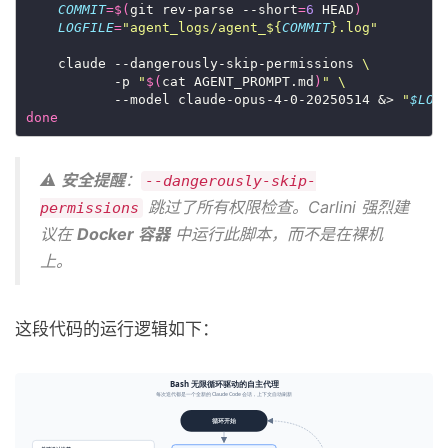
COMMIT
=
$(
git rev-parse --short
=
6
 HEAD
)
LOGFILE
=
"agent_logs/agent_
${
COMMIT
}
.log"
    claude --dangerously-skip-permissions 
           -p 
"
$(
cat AGENT_PROMPT.md
)
"
           --model claude-opus-4-0-20250514 &> 
"
$LOG
done
⚠️
安全提醒
：
--dangerously-skip-
跳过了所有权限检查。Carlini 强烈建
permissions
议在
Docker 容器
中运行此脚本，而不是在裸机
上。
这段代码的运行逻辑如下：