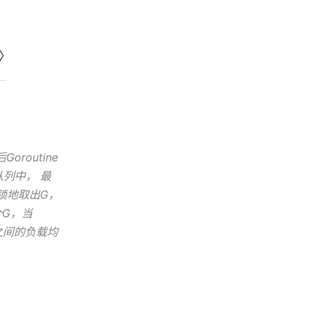
routine
队列中， 最
锁地取出G，
个G，当
之间的负载均