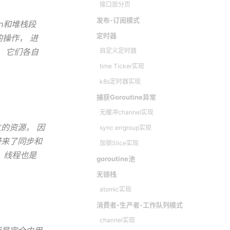
接口层分页
发布-订阅模式
on和堆栈段
定时器
的操作， 进
 它们各自
自定义定时器
time Ticker实现
k8s定时器实现
捕获Goroutine异常
无缓冲channel实现
的资源， 因
sync errgroup实现
带来了同步和
加锁Slice实现
，线程也是
goroutine池
无锁栈
atomic实现
消费者-生产者-工作队列模式
channel实现