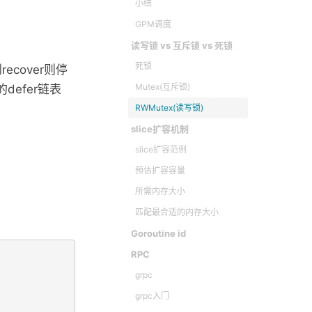
小结
GPM调度
读写锁 vs 互斥锁 vs 死锁
死锁
ecover则停
Mutex(互斥锁)
defer链表
RWMutex(读写锁)
slice扩容机制
slice扩容范例
预估扩容容量
所需内存大小
匹配最合适的内存大小
Goroutine id
RPC
grpc
grpc入门