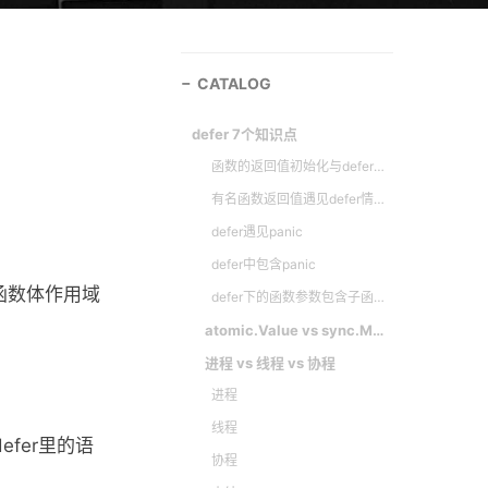
CATALOG
defer 7个知识点
函数的返回值初始化与defer间接影响
有名函数返回值遇见defer情况
defer遇见panic
defer中包含panic
函数体作用域
defer下的函数参数包含子函数
atomic.Value vs sync.Mutex
进程 vs 线程 vs 协程
进程
线程
efer里的语
协程