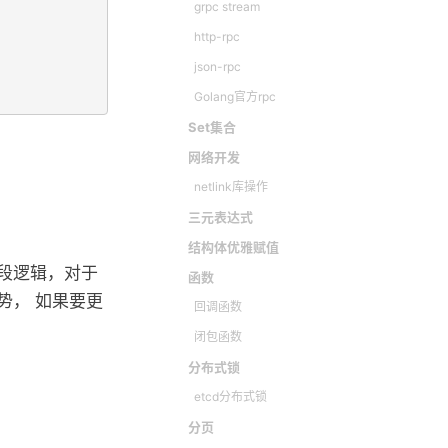
grpc stream
http-rpc
json-rpc
Golang官方rpc
Set集合
网络开发
netlink库操作
三元表达式
结构体优雅赋值
段逻辑，对于
函数
势， 如果要更
回调函数
闭包函数
分布式锁
etcd分布式锁
分页