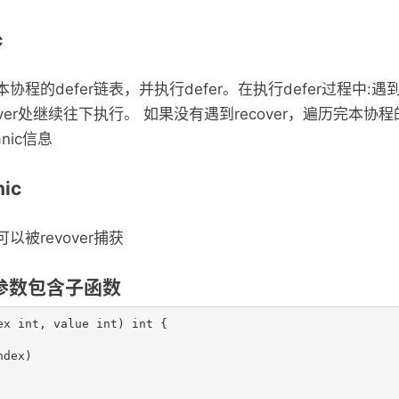
c
本协程的defer链表，并执行defer。在执行defer过程中:遇到r
cover处继续往下执行。 如果没有遇到recover，遍历完本协程的
anic信息
ic
可以被revover捕获
数参数包含子函数
ex int, value int) int {

dex)
