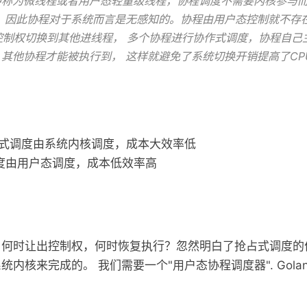
中称为微线程或者用户态轻量级线程，协程调度不需要内核参与
 因此协程对于系统而言是无感知的。协程由用户态控制就不存
控制权切换到其他进线程， 多个协程进行协作式调度，协程自己
其他协程才能被执行到， 这样就避免了系统切换开销提高了CP
占式调度由系统内核调度，成本大效率低
度由用户态调度，成本低效率高
，何时让出控制权，何时恢复执行？忽然明白了抢占式调度的
核来完成的。 我们需要一个"用户态协程调度器". Golang G