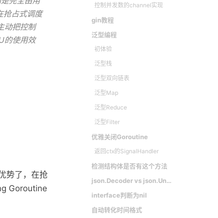
而是完全由用
控制并发数的channel实现
在抢占式调度
gin教程
主动把控制
泛型编程
U的使用效
初体验
泛型栈
泛型双向链表
泛型Map
泛型Reduce
泛型Filter
优雅关闭Goroutine
返回ctx的SignalHandler
检测结构体是否有这个方法
优势了，在抢
json.Decoder vs json.Unmarshal
oroutine
interface判断为nil
自动转化时间格式