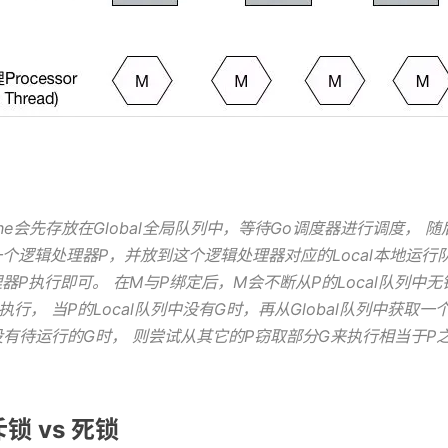
：
ine会先存放在Global全局队列中，等待Go调度器进行调度， 随后Go
个逻辑处理器P，并放到这个逻辑处理器对应的Local本地运行
器P执行即可。 在M与P绑定后，M会不断从P的Local队列中无
行， 当P的Local队列中没有G时，再从Global队列中获取一
中也没有待运行的G时， 则尝试从其它的P窃取部分G来执行相当于P
斥锁 vs 死锁