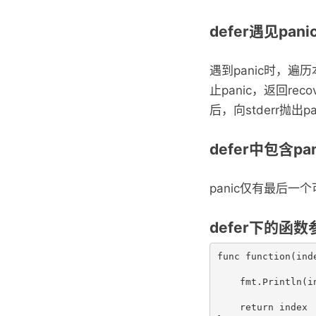
defer遇见pani
遇到panic时，遍历
止panic，返回re
后，向stderr抛出p
defer中包含pan
panic仅有最后一个
defer下的函
func function(ind
    fmt.Println(in
    return index
