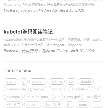
Kubernetes API 延伸到任意计算平台的开源项目如何实现高可用。
Posted by iceyao on Wednesday, April 15, 2026
kubelet源码阅读笔记
kubelet是k8s核心组件中最复杂的一个组件，它跟网络、存储、docker
都得打交道. 它是每个节点的主要节点agent，向apiserv
Posted by 爱折腾的工程师 on Friday, April 10, 2020
FEATURED TAGS
agent
ai
ai agent
ai infra
api
claude
claude code
devops
devtools
evaluation
go
gpu/npu
helm
html
k8s
k8s 存储
k8s 网络
k8s 调度
kubelet
linux/系统
llm
loops
mcp