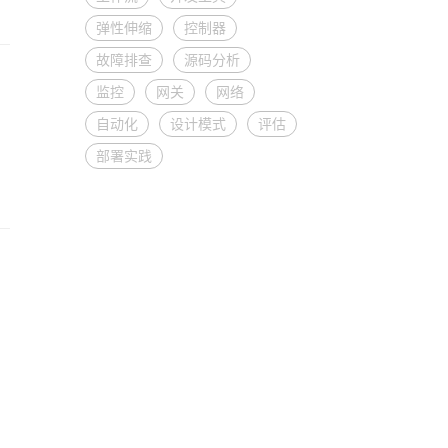
弹性伸缩
控制器
故障排查
源码分析
监控
网关
网络
自动化
设计模式
评估
部署实践