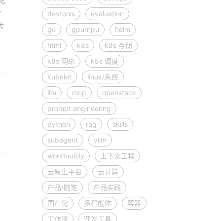
化
含
devtools
evaluation
大
go
gpu/npu
helm
html
k8s
k8s 存储
k8s 网络
k8s 调度
kubelet
linux/系统
llm
mcp
openstack
prompt engineering
python
rag
skills
subagent
vllm
workbuddy
上下文工程
云原生平台
云计算
产品/随笔
产品实践
国产化
多智能体
容器
工作流
开发工具