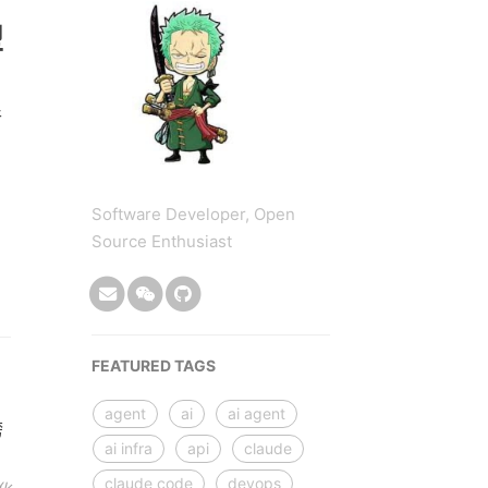
型
件
Software Developer, Open
Source Enthusiast
FEATURED TAGS
agent
ai
ai agent
跨
ai infra
api
claude
claude code
devops