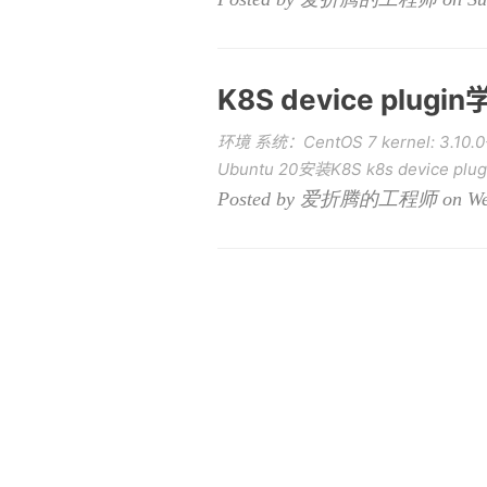
K8S device plug
环境 系统：CentOS 7 kernel: 3.10.0-
Ubuntu 20安装K8S k8s device plu
Posted by 爱折腾的工程师 on Wedne