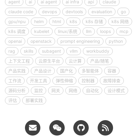
agent
ai
ai agent
ai infra
api
claude
claude code
devops
devtools
evaluation
go
gpu/npu
helm
html
k8s
k8s 存储
k8s 网络
k8s 调度
kubelet
linux/系统
llm
loops
mcp
openai
openstack
prompt engineering
python
rag
skills
subagent
vllm
workbuddy
上下文工程
云原生平台
云计算
产品/随笔
产品实践
产品设计
国产化
多智能体
容器
工作流
开发工具
弹性伸缩
控制器
故障排查
源码分析
监控
网关
网络
自动化
设计模式
评估
部署实践