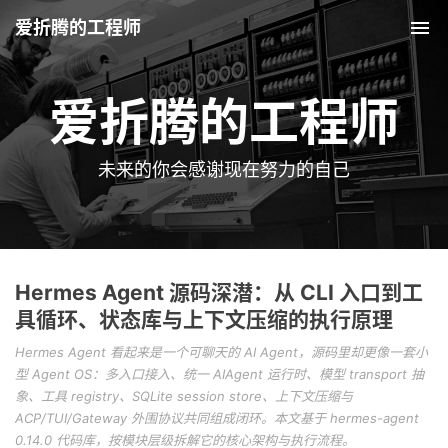
爱折腾的工程师
Tog
爱折腾的工程师
未来的你会感谢现在努力的自己
Hermes Agent 源码深潜：从 CLI 入口到工
具循环、状态库与上下文压缩的执行原理
Hermes Agent 看起来是一个可聊天的 AI Agent，源码里却更像一套小
型 Agent OS：多入口接入、统一 AIAgent 运行时、模型 transport 抽
象、工具 registry、SQLite session store、上下文压缩与
ACP/TUI/Gateway 外围协议共同组成闭环。本文基于 hermes-agent
0.14.0 代码库，按模块层级拆解它的核心架构与执行流程。