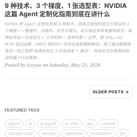
9 种技术、3 个梯度、1 张选型表：NVIDIA
这篇 Agent 定制化指南到底在讲什么
NVIDIA 把 Agent 定制化拆成 9 种技术，但真正值钱的是它们背后的 3
个梯度——推理时、训练时、对齐与强化。本文按这条骨架重构原文：每
种技术给一句话定位 + 工作机制 + 适用场景 + 边界；把 SKILL.md、
RLVR 验证函数、GRPO 组内归一化拎出来配硬核解读；用三轴决策矩阵
告诉一线工程师"如果你处在 X 阶段就走 Y 路径"，并给出可在两周内启
动的最小行动清单。
Posted by iceyao on Saturday, May 23, 2026
OLDER POSTS →
FEATURED TAGS
agent
ai
ai agent
ai infra
api
claude
claude code
devops
devtools
evaluation
go