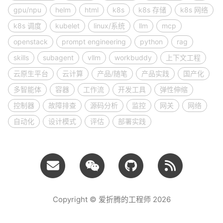
gpu/npu
helm
html
k8s
k8s 存储
k8s 网络
k8s 调度
kubelet
linux/系统
llm
mcp
openstack
prompt engineering
python
rag
skills
subagent
vllm
workbuddy
上下文工程
云原生平台
云计算
产品/随笔
产品实践
国产化
多智能体
容器
工作流
开发工具
弹性伸缩
控制器
故障排查
源码分析
监控
网关
网络
自动化
设计模式
评估
部署实践
Copyright © 爱折腾的工程师 2026