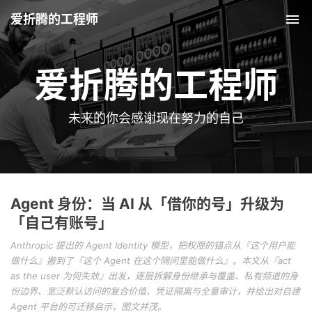
爱折腾的工程师
Tog
爱折腾的工程师
未来的你会感谢现在努力的自己
Agent 身份：当 AI 从「借你的号」升级为
「自己有账号」
Anthropic 提出的 Agent Identity 模型，把权限的锚点从『这个用户能
做什么』搬到了『这个 Agent 在这个隔间里能做什么』。本文从『act
as the user 为何失效』出发，逐层拆解身份继承与覆盖、私有频道的身
份边界、宽泛默认访问的复合价值、凭证隔离与全量审计，并给出对自建
Agent 平台的可迁移启示，图文并茂。